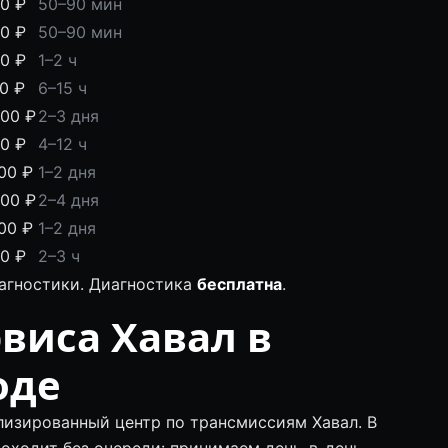
00 ₽
50–90 мин
00 ₽
50–90 мин
00 ₽
1–2 ч
00 ₽
6–15 ч
000 ₽
2–3 дня
00 ₽
4–12 ч
00 ₽
1–2 дня
000 ₽
2–4 дня
00 ₽
1–2 дня
00 ₽
2–3 ч
иагностики. Диагностика
бесплатна
.
виса Хавал в
оде
лизированный центр по трансмиссиям Хавал. В
роходит без очереди: принимаем день-в-день.