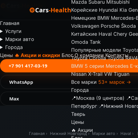
Mazda
Subaru
Mitsubishi
⚙
Cars
-Health
⚙
Cars
-Health
Корейские
Hyundai
Kia
Gen
✕
Немецкие
BMW
Mercedes-
Главная
Volkswagen
Porsche
Škoda
Услуги
Китайские
Haval
Chery
Gee
Марки авто
Omoda
Tank
Города
Популярные модели
Toyot
Цены
🔥 Акции и скидки
Блог
О компании
Контакты
Toyota Corolla
Toyota RAV4
+7 901 417-03-19
BMW 5 серии
Mercedes E-
Nissan X-Trail
VW Tiguan
WhatsApp
Все марки
53+ марок →
Города
📍
Москва (9 центров)
📍
Са
Max
Петербург
📍
Нижний Новг
Тверь
Цены
🔥 Акции
Главная
›
Нижний Новгород
›
Марки авто
›
Haval
›