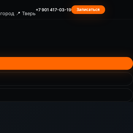
Записаться
+7 901 417-03-19
вгород
📍 Тверь