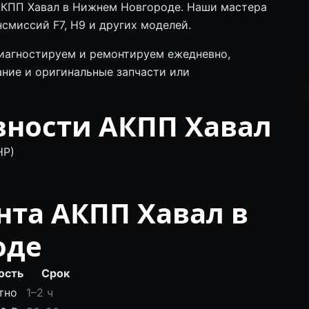
 АКПП Хавал в Нижнем Новгороде. Наши мастера
смиссий F7, H9 и других моделей.
иагностируем и ремонтируем ежедневно,
ние и оригинальные запчасти или
вности АКПП Хавал
HP)
нта АКПП Хавал в
оде
ость
Срок
тно
1–2 ч