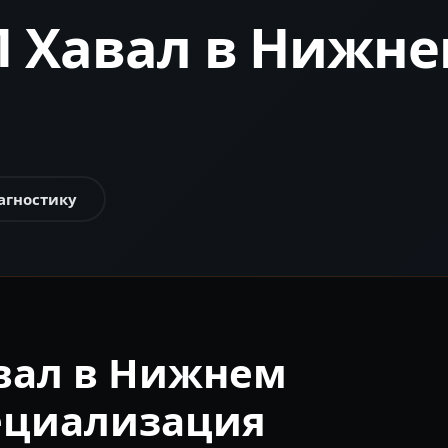
 Хавал в Нижне
агностику
вал в Нижнем
ециализация