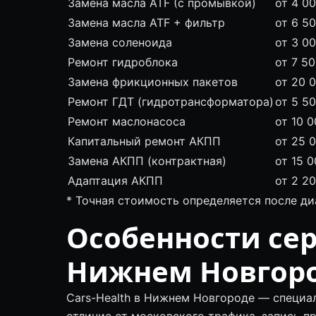
Замена масла ATF (с промывкой)
от 4 0
Замена масла ATF + фильтр
от 6 5
Замена соленоида
от 3 0
Ремонт гидроблока
от 7 5
Замена фрикционных пакетов
от 20 
Ремонт ГДТ (гидротрансформатора)
от 5 5
Ремонт маслонасоса
от 10 0
Капитальный ремонт АКПП
от 25 
Замена АКПП (контрактная)
от 15 0
Адаптация АКПП
от 2 2
* Точная стоимость определяется после д
Особенности сер
Нижнем Новгор
Cars-Health в Нижнем Новгороде — специа
отличие от московского трафика, запись п