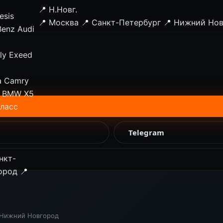
📍 Н.Новг.
esis
📍 Москва
📍 Санкт-Петербург
📍 Нижний Но
Benz
Audi
ly
Exeed
a Camry
BMW X5
класс
Telegram
нкт-
ород
📍
Нижний Новгород