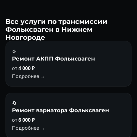
трансмиссиях Фольксваген (DSG DQ200, DQ250, DQ500,
DL501). Ремонтируем DSG и роботов Фольксваген в
Нижнем Новгороде ежедневно.
Все услуги по трансмиссии
Фольксваген в Нижнем
Новгороде
⚙️
Ремонт АКПП Фольксваген
от
4 000 ₽
Подробнее →
🔄
Ремонт вариатора Фольксваген
от
6 000 ₽
Подробнее →