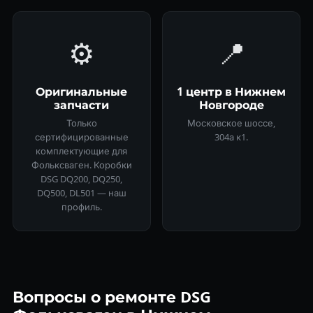
⚙️
📍
Оригинальные
1 центр в Нижнем
запчасти
Новгороде
Только
Московское шоссе,
сертифицированные
304а к1.
комплектующие для
Фольксваген. Коробки
DSG DQ200, DQ250,
DQ500, DL501 — наш
профиль.
Вопросы о ремонте DSG