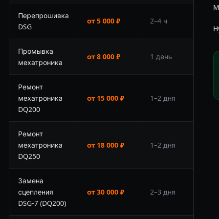
M
Перепрошивка
от 5 000 ₽
2–4 ч
DSG
H
Промывка
от 8 000 ₽
1 день
мехатроника
Ремонт
мехатроника
от 15 000 ₽
1–2 дня
DQ200
Ремонт
мехатроника
от 18 000 ₽
1–2 дня
DQ250
Замена
сцепления
от 30 000 ₽
2–3 дня
DSG-7 (DQ200)