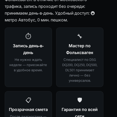
трафика, запись проходит без очереди:
принимаем день-в-день. Удобный доступ: 🚇
метро Автобус, 0 мин. пешком.
⏱
🔧
Запись день-в-
Мастер по
день
Фольксваген
Не нужно ждать
Специалист по DSG
недели — приезжайте
DQ200, DQ250, DQ500,
в удобное время.
DL501 принимает
лично — без
универсалов.
📋
🛡
Прозрачная смета
Гарантия по всей
сети
После диагностики —