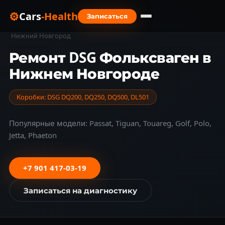
⚙
Cars
-Health
Записаться
Главная
›
Нижний Новгород
›
Марки авто
›
Volkswagen
›
Нижний Новгород
Ремонт DSG Фольксваген в
Нижнем Новгороде
Коробки: DSG DQ200, DQ250, DQ500, DL501
Популярные модели: Passat, Tiguan, Touareg, Golf, Polo,
Jetta, Phaeton
+7 901 417-03-19
Записаться на диагностику