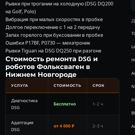
Рывки при трогании на холодную (DSG DQ200
на Golf, Polo)
Вибрация при малых скоростях в пробке
Д
Долгое переключение с 1 на 2 передачу
T
Запах горелого при буксовании в пробке
Ошибки P17BF, P0730 — мехатроник
L
Рывки Tiguan на DSG DQ250 при разгоне
Стоимость ремонта DSG и
H
роботов Фольксваген в
Нижнем Новгороде
A
УСЛУГА
СТОИМОСТЬ
СРОК
N
In
Диагностика
Бесплатно
1–2 ч
DSG
B
Адаптация
от 4 000 ₽
2–3 ч
A
DSG