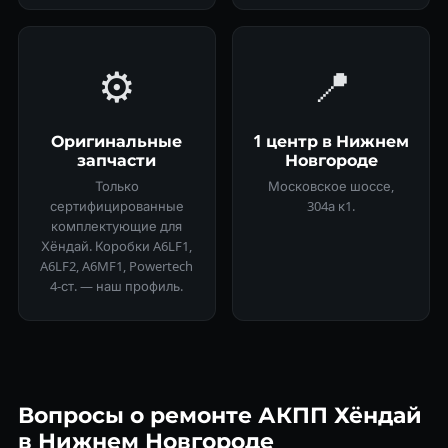
⚙️
📍
Оригинальные
1 центр в Нижнем
запчасти
Новгороде
Только
Московское шоссе,
сертифицированные
304а к1.
комплектующие для
Хёндай. Коробки A6LF1,
A6LF2, A6MF1, Powertech
4-ст. — наш профиль.
Вопросы о ремонте АКПП Хёндай
в Нижнем Новгороде