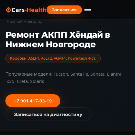
⚙
Cars
-Health
Записаться
Главная
›
Нижний Новгород
›
Марки авто
›
Hyundai
›
Нижний Новгород
Ремонт АКПП Хёндай в
Нижнем Новгороде
Коробки: A6LF1, A6LF2, A6MF1, Powertech 4-ст.
Популярные модели: Tucson, Santa Fe, Sonata, Elantra,
ix35, Creta, Solaris
+7 901 417-03-19
Записаться на диагностику