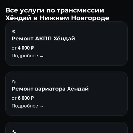
ежедневно.
Все услуги по трансмиссии
Хёндай в Нижнем Новгороде
⚙️
Ремонт АКПП Хёндай
от
4 000 ₽
Подробнее →
🔄
Ремонт вариатора Хёндай
от
6 000 ₽
Подробнее →
🔧