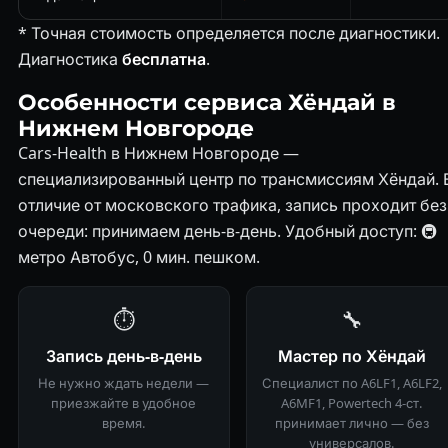
* Точная стоимость определяется после диагностики.
Диагностика
бесплатна
.
Особенности сервиса Хёндай в
Нижнем Новгороде
Cars-Health в Нижнем Новгороде —
специализированный центр по трансмиссиям Хёндай. 
отличие от московского трафика, запись проходит без
очереди: принимаем день-в-день. Удобный доступ: 🚇
метро Автобус, 0 мин. пешком.
⏱
🔧
Запись день-в-день
Мастер по Хёндай
Не нужно ждать недели —
Специалист по A6LF1, A6LF2,
приезжайте в удобное
A6MF1, Powertech 4-ст.
время.
принимает лично — без
универсалов.