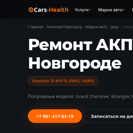
⚙
Cars
-Health
Услуги
Марки авто
Главная
›
Нижний Новгород
›
Марки авто
›
Jeep
›
Нижн
Ремонт АКП
Новгороде
Коробки: ZF 8HP70, 45RFE, 545RFE
Популярные модели: Grand Cherokee, Wrangler, 
+7 901 417-03-19
Записаться на д