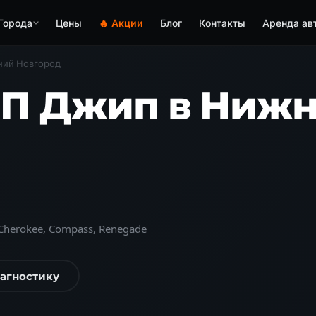
Города
Цены
🔥 Акции
Блог
Контакты
Аренда ав
ий Новгород
П Джип в Ниж
Cherokee, Compass, Renegade
иагностику