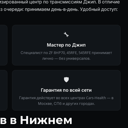
изированный центр по трансмиссиям Джип. В отличие
з очереди: принимаем день-в-день. Удобный доступ:
🔧
Мастер по Джип
Специалист по ZF 8HP70, 45RFE, 545RFE принимает
лично — без универсалов.
🛡
Гарантия по всей сети
Гарантия действует во всех центрах Cars-Health — в
Москве, СПб и других городах.
ов в Нижнем