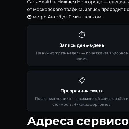
Cars-Health в Нижнем Новгороде — специал
от московского трафика, запись проходит бе
🚇 метро Автобус, 0 мин. пешком.
⏱
Запись день-в-день
Не нужно ждать недели — приезжайте в удобное
время.
📋
Прозрачная смета
После диагностики — письменный список работ и
стоимость. Никаких сюрпризов.
Адреса сервис