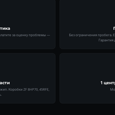
стика
 платите за оценку проблемы —
Без ограничения пробега. 
Гарантия 
асти
1 цен
п. Коробки ZF 8HP70, 45RFE,
Мо
.