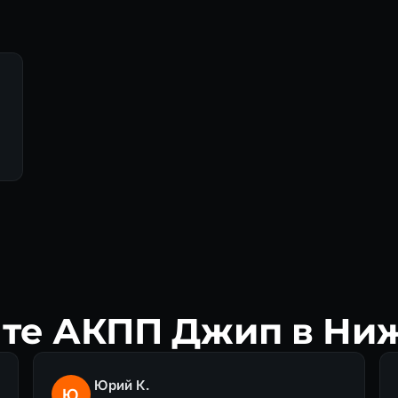
нте АКПП Джип в Ни
Юрий К.
Ю