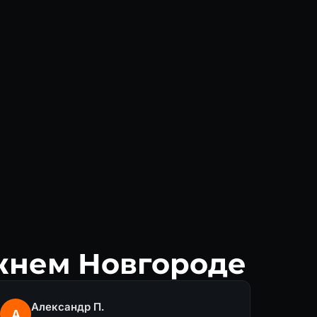
жнем Новгороде
Александр П.
А