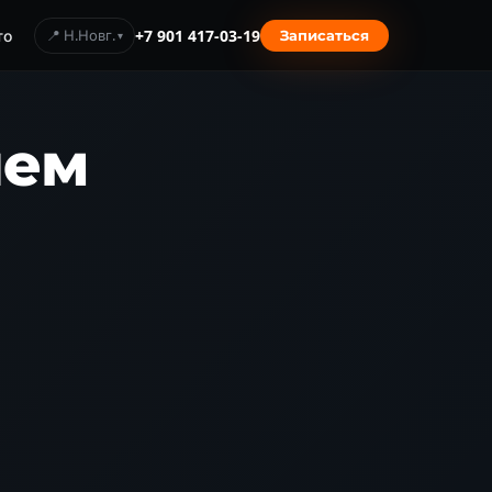
то
📍 Н.Новг.
+7 901 417-03-19
Записаться
нем