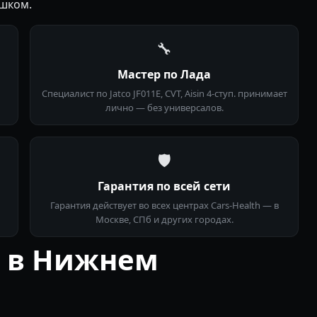
ешком.
🔧
Мастер по Лада
Специалист по Jatco JF011E, CVT, Aisin 4-ступ. принимает
лично — без универсалов.
🛡
Гарантия по всей сети
Гарантия действует во всех центрах Cars-Health — в
Москве, СПб и других городах.
в в Нижнем