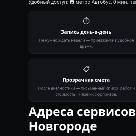
Удобный доступ: 🚇 метро Автобус, 0 мин. п
⏱
Запись день-в-день
Не нужно ждать недели — приезжайте в удобное
время.
📋
Прозрачная смета
После диагностики — письменный список работ и
стоимость. Никаких сюрпризов.
Адреса сервисо
Новгороде