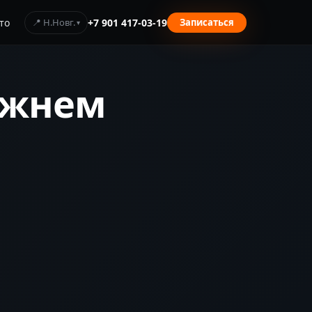
то
📍 Н.Новг.
+7 901 417-03-19
Записаться
ижнем