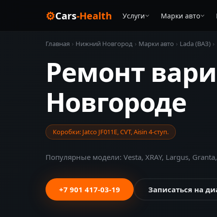
⚙
Cars
-Health
Услуги
Марки авто
Главная
›
Нижний Новгород
›
Марки авто
›
Lada (ВАЗ)
›
Ремонт вари
Новгороде
Коробки: Jatco JF011E, CVT, Aisin 4-ступ.
Популярные модели: Vesta, XRAY, Largus, Granta,
+7 901 417-03-19
Записаться на ди