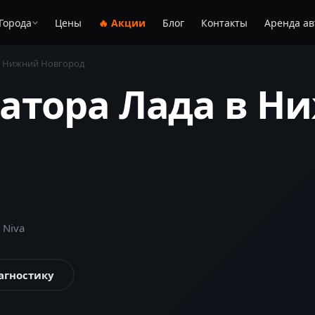
Города
Цены
🔥 Акции
Блог
Контакты
Аренда ав
Нижний Новгород
атора Лада в Н
 Niva
агностику