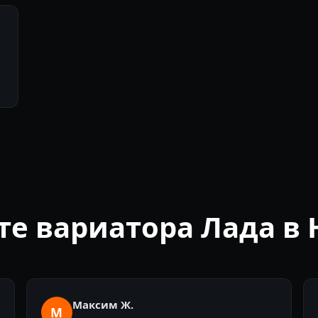
те вариатора Лада в
Максим Ж.
М