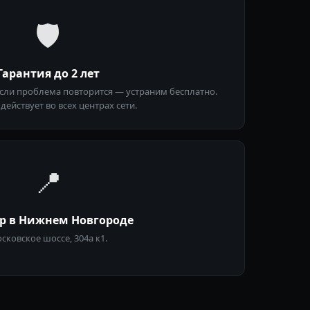
🛡
Гарантия до 2 лет
Если проблема повторится — устраним бесплатно.
действует во всех центрах сети.
📍
тр в Нижнем Новгороде
сковское шоссе, 304а к1.