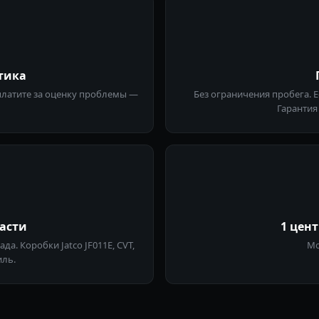
тика
 платите за оценку проблемы —
Без ограничения пробега. 
Гарантия 
асти
1 цен
. Коробки Jatco JF011E, CVT,
Мо
иль.