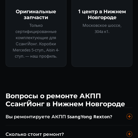
Оригинальные
1 центр в Нижнем
запчасти
Новгороде
Только
Московское шоссе,
сертифицированные
304а к1.
комплектующие для
СсангЙонг. Коробки
Mercedes 5-ступ., Aisin 4-
ступ. — наш профиль.
Вопросы о ремонте АКПП
СсангЙонг в Нижнем Новгороде
Вы ремонтируете АКПП SsangYong Rexton?
Да, Mercedes 5-ступ. — ремонтируем. Диагностика
Сколько стоит ремонт?
бесплатна.