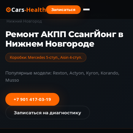
⚙
Cars
-Health
Записаться
Главная
›
Нижний Новгород
›
Марки авто
›
SsangYong
›
Нижний Новгород
Ремонт АКПП СсангЙонг в
Нижнем Новгороде
Коробки: Mercedes 5-ступ., Aisin 4-ступ.
Популярные модели: Rexton, Actyon, Kyron, Korando,
Musso
+7 901 417-03-19
Записаться на диагностику