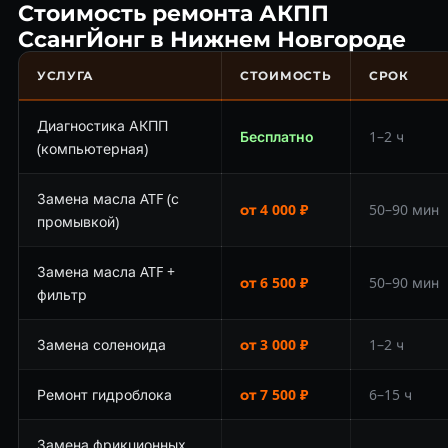
Стоимость ремонта АКПП
СсангЙонг в Нижнем Новгороде
УСЛУГА
СТОИМОСТЬ
СРОК
Диагностика АКПП
Бесплатно
1–2 ч
(компьютерная)
Замена масла ATF (с
от 4 000 ₽
50–90 мин
промывкой)
Замена масла ATF +
от 6 500 ₽
50–90 мин
фильтр
Замена соленоида
от 3 000 ₽
1–2 ч
Ремонт гидроблока
от 7 500 ₽
6–15 ч
Замена фрикционных