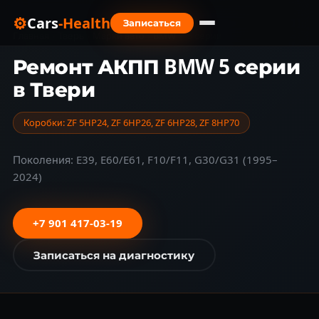
⚙
Cars
-Health
Записаться
Главная
›
Тверь
›
Марки авто
›
BMW
›
5 серии
Ремонт АКПП BMW 5 серии
в Твери
Коробки: ZF 5HP24, ZF 6HP26, ZF 6HP28, ZF 8HP70
Поколения: E39, E60/E61, F10/F11, G30/G31 (1995–
2024)
+7 901 417-03-19
Записаться на диагностику