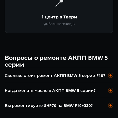
📍
1 центр в Твери
ул. Большевиков, 3
Вопросы о ремонте АКПП BMW 5
серии
Сколько стоит ремонт АКПП BMW 5 серии F10?
Диагностика бесплатна. Замена масла ZF от 6 000 ₽,
Когда менять масло в АКПП BMW 5 серии?
ремонт мехатроника 8HP от 20 000 ₽, капитальный ремонт
от 35 000 ₽.
Каждые 60 000 км, несмотря на заявленный
Вы ремонтируете 8HP70 на BMW F10/G30?
«необслуживаемый» режим. Это сохранит АКПП BMW 5
серии на 250 000+ км.
Да, 8HP70 — один из основных наших профилей.