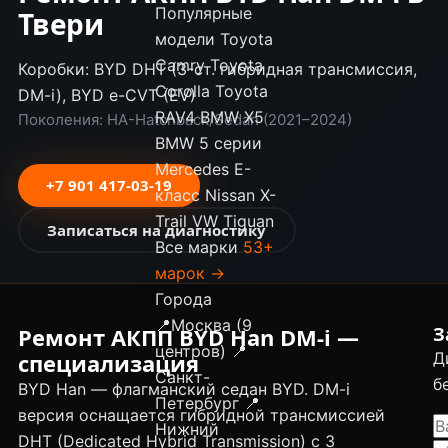
Популярные
Твери
модели
Toyota
Camry
Toyota
Коробки: BYD DHT (3-ст. гибридная трансмиссия,
Corolla
Toyota
DM-i), BYD e-CVT (EV)
RAV4
BMW X5
Поколения: HA-Hatchback/Sedan (2021–2024)
BMW 5 серии
Mercedes E-
+7 901 417-03-19
класс
Nissan X-
Trail
VW Tiguan
Записаться на диагностику
Все марки
53+
марок →
Города
📍
Москва (9
Ремонт АКПП BYD Han DM-i —
З
центров)
📍
специализация
Д
Санкт-
б
BYD Han — флагманский седан BYD. DM-i
Петербург
📍
версия оснащается гибридной трансмиссией
Нижний
DHT (Dedicated Hybrid Transmission) с 3