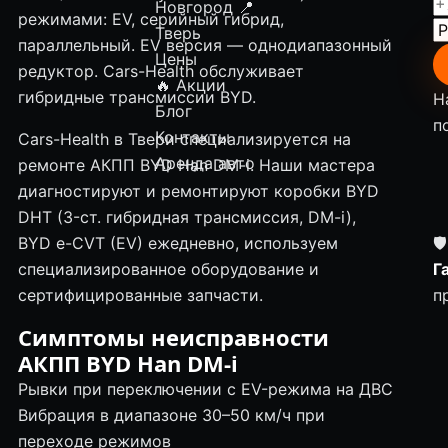
Новгород
📍
режимами: EV, серийный гибрид,
Тверь
параллельный. EV версия — однодиапазонный
Цены
редуктор. Cars-Health обслуживает
🔥 Акции
гибридные трансмиссии BYD.
Н
Блог
п
Контакты
Cars-Health в Твери специализируется на
Аренда авто
ремонте АКПП BYD Han DM-i. Наши мастера
диагностируют и ремонтируют коробки BYD
DHT (3-ст. гибридная трансмиссия, DM-i),
BYD e-CVT (EV) ежедневно, используем
🛡
специализированное оборудование и
Г
сертифицированные запчасти.
п
Симптомы неисправности
АКПП BYD Han DM-i
Рывки при переключении с EV-режима на ДВС
Вибрация в диапазоне 30–50 км/ч при
переходе режимов