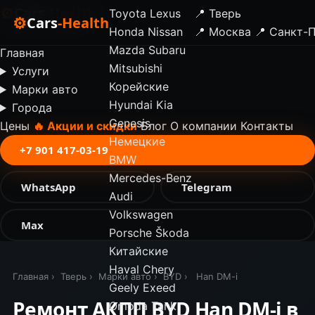
⚙
Cars
-Health
Toyota
Lexus
📍 Тверь
⚙
Cars
-Health
Honda
Nissan
📍 Москва
📍 Санкт-
✕
Mazda
Subaru
Главная
Mitsubishi
Услуги
Корейские
Марки авто
Hyundai
Kia
Города
Genesis
Цены
🔥 Акции и скидки
Блог
О компании
Контакты
Немецкие
+7 901 417-03-19
BMW
Mercedes-Benz
WhatsApp
Telegram
Audi
Volkswagen
Max
Porsche
Škoda
Китайские
Haval
Chery
Главная
›
Тверь
›
Марки авто
›
BYD
›
Han DM-i
Geely
Exeed
Ремонт АКПП BYD Han DM-i в
Omoda
Tank