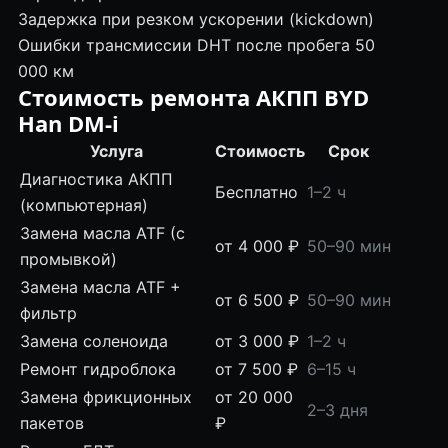
Задержка при резком ускорении (kickdown)
Ошибки трансмиссии DHT после пробега 50
000 км
Стоимость ремонта АКПП BYD
Han DM-i
Услуга
Стоимость
Срок
Диагностика АКПП
Бесплатно
1–2 ч
(компьютерная)
Замена масла ATF (с
от 4 000 ₽
50–90 мин
промывкой)
Замена масла ATF +
от 6 500 ₽
50–90 мин
фильтр
Замена соленоида
от 3 000 ₽
1–2 ч
Ремонт гидроблока
от 7 500 ₽
6–15 ч
Замена фрикционных
от 20 000
2–3 дня
пакетов
₽