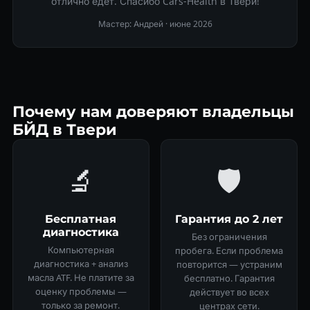
отлично едет. Спасибо Cars-Health в Твери!
Мастер: Андрей ·
июне 2026
Почему нам доверяют владельцы
БЙД в Твери
🔬
🛡
Бесплатная
Гарантия до 2 лет
диагностика
Без ограничения
Компьютерная
пробега. Если проблема
диагностика + анализ
повторится — устраним
масла ATF. Не платите за
бесплатно. Гарантия
оценку проблемы —
действует во всех
только за ремонт.
центрах сети.