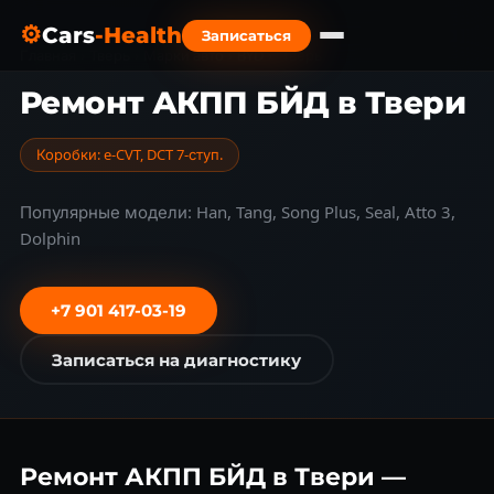
⚙
Cars
-Health
Записаться
Главная
›
Тверь
›
Марки авто
›
BYD
›
Тверь
Ремонт АКПП БЙД в Твери
Коробки: e-CVT, DCT 7-ступ.
Популярные модели: Han, Tang, Song Plus, Seal, Atto 3,
Dolphin
+7 901 417-03-19
Записаться на диагностику
Ремонт АКПП БЙД в Твери —