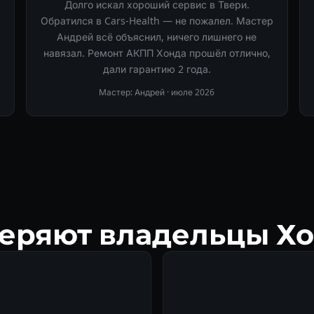
Долго искал хороший сервис в Твери.
Обратился в Cars-Health — не пожалел. Мастер
Андрей всё объяснил, ничего лишнего не
навязал. Ремонт АКПП Хонда прошёл отлично,
дали гарантию 2 года.
Мастер: Андрей ·
июле 2026
еряют владельцы Хо