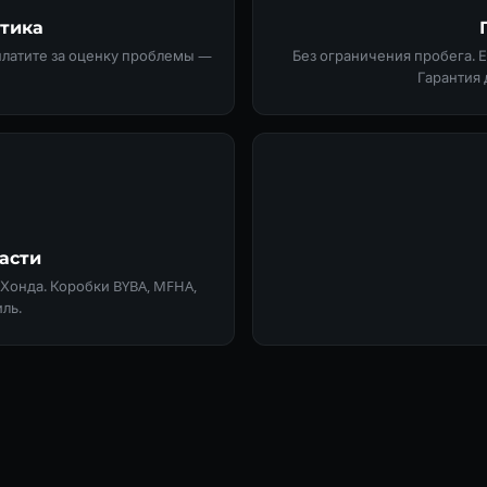
стика
 платите за оценку проблемы —
Без ограничения пробега. 
Гарантия 
асти
онда. Коробки BYBA, MFHA,
ль.