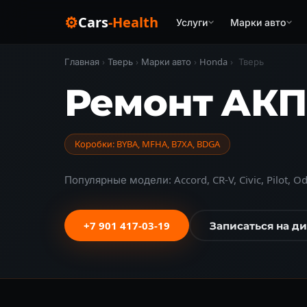
⚙
Cars
-Health
Услуги
Марки авто
Главная
›
Тверь
›
Марки авто
›
Honda
›
Тверь
Ремонт АКП
Коробки: BYBA, MFHA, B7XA, BDGA
Популярные модели: Accord, CR-V, Civic, Pilot, O
+7 901 417-03-19
Записаться на д