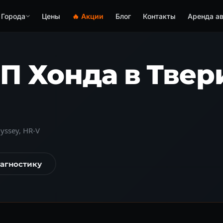
Города
Цены
🔥 Акции
Блог
Контакты
Аренда ав
П Хонда в Твер
dyssey, HR-V
иагностику