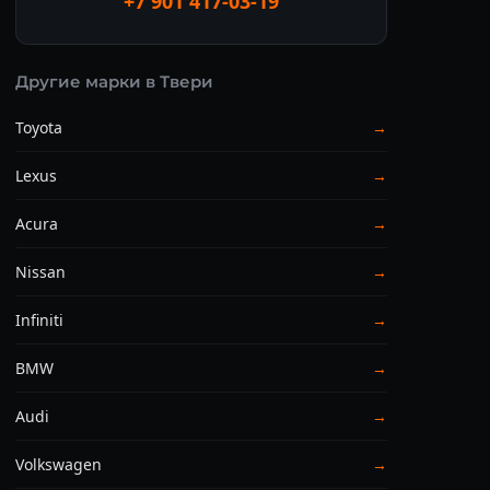
+7 901 417-03-19
Другие марки в Твери
Toyota
→
Lexus
→
Acura
→
Nissan
→
Infiniti
→
BMW
→
Audi
→
Volkswagen
→