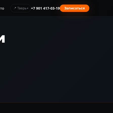
то
📍 Тверь
+7 901 417-03-19
Записаться
и