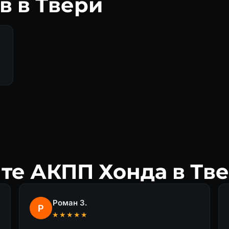
в в Твери
те АКПП Хонда в Тв
Роман З.
Р
★★★★★