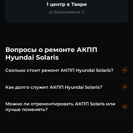
1 центр в Твери
ул. Большевиков, 3
Вопросы о ремонте АКПП
Hyundai Solaris
Сколько стоит ремонт АКПП Hyundai Solaris?
Диагностика бесплатна. Замена масла A4CF1 от 3 500 ₽,
Как долго служит АКПП Hyundai Solaris?
ремонт гидроблока от 8 000 ₽, капитальный ремонт от 20
000 ₽.
При замене масла каждые 40 000 км — 200 000–250 000
Можно ли отремонтировать АКПП Solaris или
км. Без обслуживания проблемы начинаются к 80 000–100
лучше поменять?
000 км.
В большинстве случаев ремонт дешевле замены.
Диагностика покажет реальный объём работ. Приезжайте