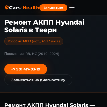
⚙
Cars
-Health
Записаться
Главная
›
Тверь
›
Марки авто
›
Hyundai
›
Solaris
Ремонт АКПП Hyundai
Solaris в Твери
Коробки: A4CF1 (4-ст.), A6CF1 (6-ст.)
Поколения: RB, HC (2010–2024)
+7 901 417-03-19
Записаться на диагностику
Ремонт АКПП Hyundai Solaris —