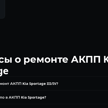
сы о ремонте АКПП K
ge
онт АКПП Kia Sportage III/IV?
на. Замена масла от 4 000 ₽, ремонт гидроблока A6MF1 от 10 00
ло в АКПП Kia Sportage?
0 км. Спортейдж с A6MF1 при регулярном обслуживании служит 