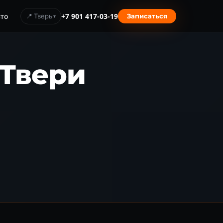
то
📍 Тверь
+7 901 417-03-19
Записаться
 Твери