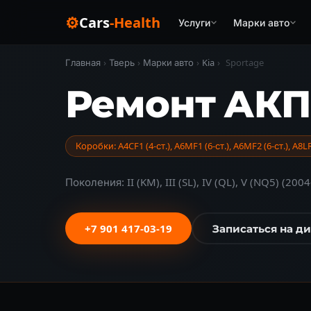
⚙
Cars
-Health
Услуги
Марки авто
Главная
›
Тверь
›
Марки авто
›
Kia
›
Sportage
Ремонт АКПП
Коробки: A4CF1 (4-ст.), A6MF1 (6-ст.), A6MF2 (6-ст.), A8LR
Поколения: II (KM), III (SL), IV (QL), V (NQ5) (200
+7 901 417-03-19
Записаться на д