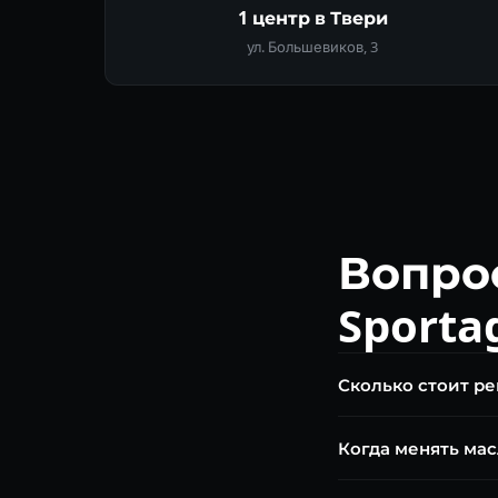
1 центр в Твери
ул. Большевиков, 3
Вопро
Sporta
Сколько стоит рем
Диагностика бесплат
Когда менять мас
ремонт от 25 000 ₽.
Каждые 40 000–60 00