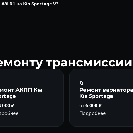
A8LR1 на Kia Sportage V?
нчатая АКПП нового поколения. Диагностика, ремонт, адаптаци
емонту трансмиссии 
🔄
монт АКПП Kia
Ремонт вариатор
ortage
Kia Sportage
4 000 ₽
от
6 000 ₽
дробнее →
Подробнее →