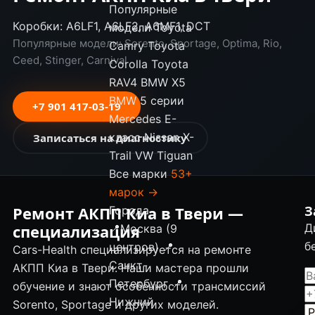
Популярные
Коробки: A6LF1, A6LF2, A6MF1, DCT
модели
Toyota
Популярные модели: Sorento, Sportage, Optima, Rio,
Camry
Toyota
Ceed, Stinger, Carnival
Corolla
Toyota
RAV4
BMW X5
BMW 5 серии
+7 901 417-03-19
Mercedes E-
класс
Nissan X-
Записаться на диагностику
Trail
VW Tiguan
Все марки
53+
марок →
Ремонт АКПП Киа в Твери —
З
Города
специализация
Д
📍
Москва (9
б
центров)
📍
Cars-Health специализируется на ремонте
Санкт-
АКПП Киа в Твери. Наши мастера прошли
Петербург
📍
обучение и знают особенности трансмиссий
Нижний
Sorento, Sportage и других моделей.