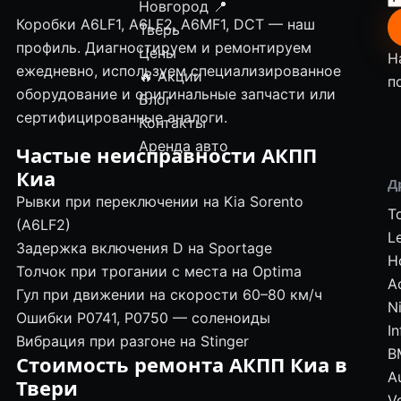
Новгород
📍
Коробки A6LF1, A6LF2, A6MF1, DCT — наш
Тверь
профиль. Диагностируем и ремонтируем
Цены
Н
ежедневно, используем специализированное
🔥 Акции
п
оборудование и оригинальные запчасти или
Блог
сертифицированные аналоги.
Контакты
Аренда авто
Частые неисправности АКПП
Киа
Д
Рывки при переключении на Kia Sorento
T
(A6LF2)
L
Задержка включения D на Sportage
H
Толчок при трогании с места на Optima
A
Гул при движении на скорости 60–80 км/ч
N
Ошибки P0741, P0750 — соленоиды
In
Вибрация при разгоне на Stinger
B
Стоимость ремонта АКПП Киа в
A
Твери
V