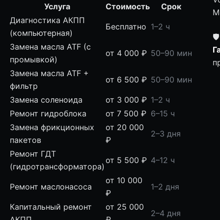
Услуга
Стоимость
Срок
M
Диагностика АКПП
Бесплатно
1–2 ч
(компьютерная)
🛡
Замена масла ATF (с
Г
от 4 000 ₽
50–90 мин
промывкой)
п
Замена масла ATF +
от 6 500 ₽
50–90 мин
фильтр
Замена соленоида
от 3 000 ₽
1–2 ч
Ремонт гидроблока
от 7 500 ₽
6–15 ч
Замена фрикционных
от 20 000
2–3 дня
пакетов
₽
Ремонт ГДТ
от 5 500 ₽
4–12 ч
(гидротрансформатора)
от 10 000
Ремонт маслонасоса
1–2 дня
₽
Капитальный ремонт
от 25 000
2–4 дня
АКПП
₽