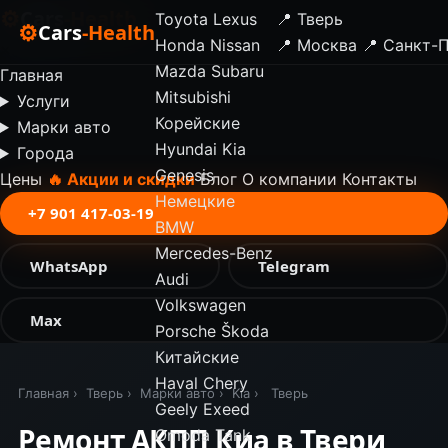
⚙
Cars
-Health
Toyota
Lexus
📍 Тверь
⚙
Cars
-Health
Honda
Nissan
📍 Москва
📍 Санкт-
✕
Mazda
Subaru
Главная
Mitsubishi
Услуги
Корейские
Марки авто
Hyundai
Kia
Города
Genesis
Цены
🔥 Акции и скидки
Блог
О компании
Контакты
Немецкие
+7 901 417-03-19
BMW
Mercedes-Benz
WhatsApp
Telegram
Audi
Volkswagen
Max
Porsche
Škoda
Китайские
Haval
Chery
Главная
›
Тверь
›
Марки авто
›
Kia
›
Тверь
Geely
Exeed
Ремонт АКПП Киа в Твери
Omoda
Tank