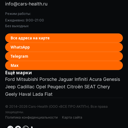
info@cars-health.ru
Режим работы:
Ежедневно: 9:00–21:00
Без выходных
Все адреса на карте
WhatsApp
Telegram
Max
Ещё марки
Ford
Mitsubishi
Porsche
Jaguar
Infiniti
Acura
Genesis
Jeep
Cadillac
Opel
Peugeot
Citroën
SEAT
Chery
Geely
Haval
Lada
Fiat
© 2014–2026 Cars-Health (ООО «ВСЕ ПРО АКПП»). Все права
защищены.
Политика конфиденциальности
·
Карта сайта