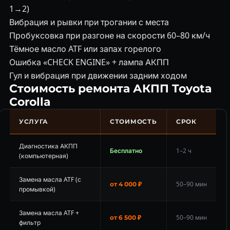
1→2)
Вибрация и рывки при трогании с места
Пробуксовка при разгоне на скорости 60–80 км/ч
Тёмное масло ATF или запах горелого
Ошибка «CHECK ENGINE» + лампа АКПП
Гул и вибрация при движении задним ходом
Стоимость ремонта АКПП Toyota
Corolla
УСЛУГА
СТОИМОСТЬ
СРОК
Диагностика АКПП
Бесплатно
1–2 ч
(компьютерная)
Замена масла ATF (с
50–90 мин
от 4 000 ₽
промывкой)
Замена масла ATF +
50–90 мин
от 6 500 ₽
фильтр