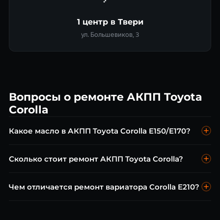
1 центр в Твери
ул. Большевиков, 3
Вопросы о ремонте АКПП Toyota
Corolla
Какое масло в АКПП Toyota Corolla E150/E170?
Toyota ATF WS для большинства моделей или Toyota ATF T-
Сколько стоит ремонт АКПП Toyota Corolla?
IV для 4-ступенчатых U340E. Менять каждые 40 000–60 000
км.
Диагностика бесплатна. Замена масла от 4 000 ₽, ремонт
Чем отличается ремонт вариатора Corolla E210?
гидроблока от 7 500 ₽, капитальный ремонт от 25 000 ₽.
Вариатор CVT на новых Corolla потребует
специализированного оборудования. Ремонт клапанного