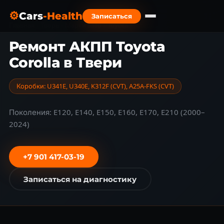
⚙
Cars
-Health
Записаться
Главная
›
Тверь
›
Марки авто
›
Toyota
›
Corolla
Ремонт АКПП Toyota
Corolla в Твери
Коробки: U341E, U340E, K312F (CVT), A25A-FKS (CVT)
Поколения: E120, E140, E150, E160, E170, E210 (2000–
2024)
+7 901 417-03-19
Записаться на диагностику