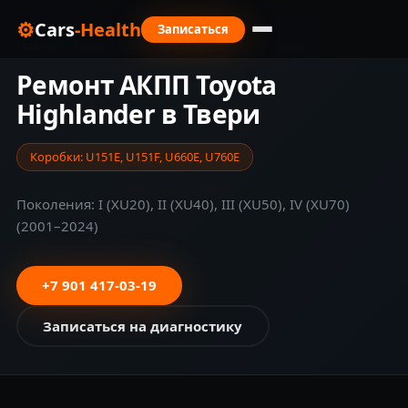
⚙
Cars
-Health
Записаться
Главная
›
Тверь
›
Марки авто
›
Toyota
›
Highlander
Ремонт АКПП Toyota
Highlander в Твери
Коробки: U151E, U151F, U660E, U760E
Поколения: I (XU20), II (XU40), III (XU50), IV (XU70)
(2001–2024)
+7 901 417-03-19
Записаться на диагностику