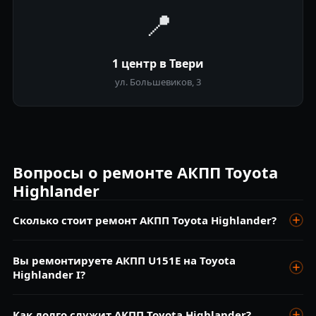
📍
1 центр в Твери
ул. Большевиков, 3
Вопросы о ремонте АКПП Toyota
Highlander
Сколько стоит ремонт АКПП Toyota Highlander?
Диагностика бесплатна. Замена масла от 4 500 ₽, ремонт
Вы ремонтируете АКПП U151E на Toyota
гидроблока от 9 000 ₽, капитальный ремонт от 28 000 ₽.
Highlander I?
Да, U151E/F — один из самых частых агрегатов на ранних
Как долго служит АКПП Toyota Highlander?