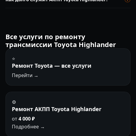
Highlander. Знаем все слабые места: гидроблок, ГДТ,
маслонасос.
При замене масла каждые 40 000 км — 200 000–280 000 км.
Без обслуживания ресурс сокращается вдвое.
Все услуги по ремонту
трансмиссии Toyota Highlander
⭐
Ремонт Toyota — все услуги
Перейти →
⚙️
Ремонт АКПП Toyota Highlander
от
4 000 ₽
Подробнее →