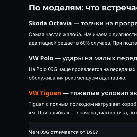
По моделям: что встреч
Skoda Octavia — толчки на прогр
Самая частая жалоба. Начинаем с диагности
адаптацией решает в 60% случаев. При под
VW Polo — удары на малых пере
На Polo 09G чаще проявляется на передачах
обслуживания рекомендуем адаптацию.
VW Tiguan
— тяжёлые условия э
Tiguan с полным приводом нагружает коробк
км. При ошибках — сначала диагностика, по
Чем 09G отличается от DSG?