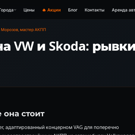
Города
Цены
🔥 Акции
Блог
Контакты
Аренда ав
 гидроблок, адаптация
 Морозов, мастер АКПП
на VW и Skoda: рывк
е она стоит
er, адаптированный концерном VAG для поперечно