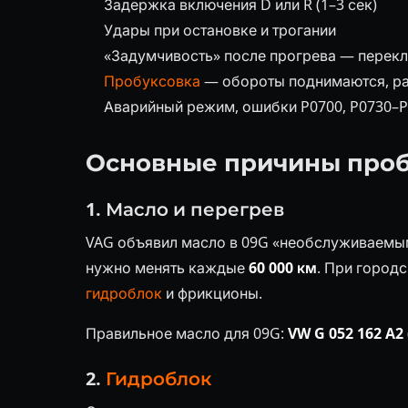
Задержка включения D или R (1–3 сек)
Удары при остановке и трогании
«Задумчивость» после прогрева — перекл
Пробуксовка
— обороты поднимаются, ра
Аварийный режим, ошибки P0700, P0730–
Основные причины проб
1. Масло и перегрев
VAG объявил масло в 09G «необслуживаемым
нужно менять каждые
60 000 км
. При городс
гидроблок
и фрикционы.
Правильное масло для 09G:
VW G 052 162 A2
2.
Гидроблок