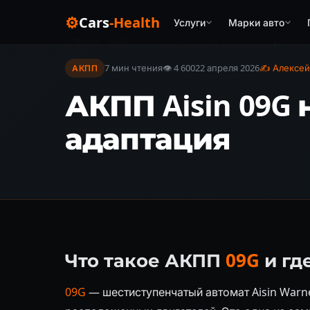
⚙
Cars
-Health
Услуги
Марки авто
Главная
›
Блог
›
АКПП Aisin 09G на VW и Skoda: рывки,
7 мин чтения
👁 4 600
22 апреля 2026
✍ Алексей
АКПП
АКПП Aisin 09G 
адаптация
Что такое АКПП
09G
и гд
09G
— шестиступенчатый автомат Aisin Warn