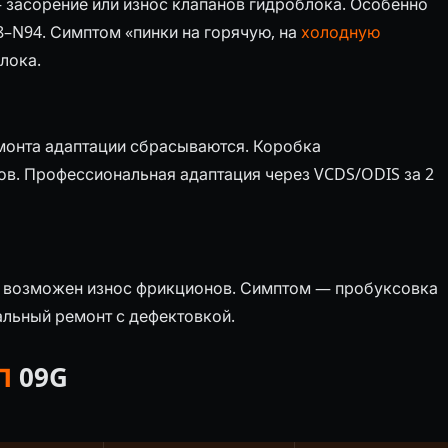
 засорение или износ клапанов гидроблока. Особенно
–N94. Симптом «пинки на горячую, на
холодную
лока.
емонта адаптации сбрасываются. Коробка
ов. Профессиональная адаптация через VCDS/ODIS за 2
я возможен износ фрикционов. Симптом — пробуксовка
альный ремонт с дефектовкой.
П
09G