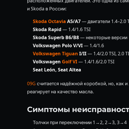
расположенных двигателей. Это одна из са
и Skoda в России:
Skoda Octavia
A5/A7
— двигатели 1.4–2.0 T
Skoda Rapid
— 1.4/1.6 TSI
Skoda Superb B6/B8
— некоторые версии
Volkswagen Polo V/VI
— 1.4/1.6
Volkswagen Tiguan
I/II
— 1.4/2.0 TSI, 2.0 T
Volkswagen
Golf VI
— 1.4/1.6/2.0 TSI
Seat León, Seat Altea
09G
считается надёжной коробкой, но, как 
реагирует на качество масла.
Симптомы неисправнос
Толчки при переключении 1→2, 2→3, 3→4