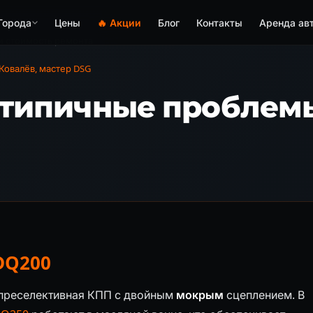
Города
Цены
🔥 Акции
Блог
Контакты
Аренда ав
и стоимость ремонта
овалёв, мастер DSG
): типичные проблем
DQ200
я преселективная КПП с двойным
мокрым
сцеплением. В