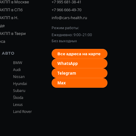
АКПП в Москве
+7 995 681-38-41
АКПП в СПб
+7 966 666-49-70
АКПП в Н.
info@cars-health.ru
оде
Режим работы:
АКПП в Твери
Ежедневно: 9:00–21:00
Без выходных
еса
 АВТО
Все адреса на карте
BMW
WhatsApp
s
Audi
Telegram
Nissan
Max
Hyundai
Subaru
Škoda
Lexus
Land Rover