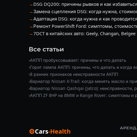
→
DSG DQ200: причины рывков и как избавитьс
→
Замена сцепления DSG: когда нужна, стоимос
→
Адаптация DSG: когда нужна и как проводитс
→
Ремонт PowerShift Ford: симптомы, стоимост
→
7DCT в китайских авто: Geely, Changan, Belg
Все статьи
›
АКПП пробуксовывает: причины и что делать
›
Горит лампа АКПП: причины, что делать и когда е
›
8 ранних признаков неисправности АКПП
›
Вариатор Nissan X-Trail: когда менять масло и пр
›
Вариатор Nissan Qashqai (Jatco): неисправности, 
›
АКПП ZF 8HP на BMW и Range Rover: симптомы и 
АРЕНД
⚙
Cars
-Health