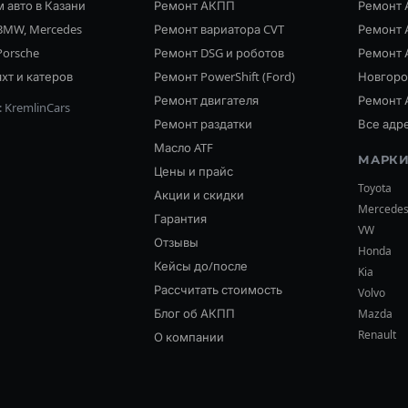
 авто в Казани
Ремонт АКПП
Ремонт 
BMW, Mercedes
Ремонт вариатора CVT
Ремонт 
Porsche
Ремонт DSG и роботов
Ремонт 
хт и катеров
Ремонт PowerShift (Ford)
Новгор
Ремонт двигателя
Ремонт 
 KremlinCars
Ремонт раздатки
Все адр
Масло ATF
МАРКИ
Цены и прайс
Toyota
Акции и скидки
Mercede
Гарантия
VW
Отзывы
Honda
Кейсы до/после
Kia
Рассчитать стоимость
Volvo
Блог об АКПП
Mazda
Renault
О компании