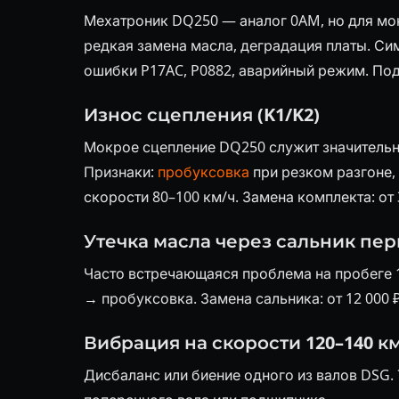
Мехатроник DQ250 — аналог 0AM, но для мок
редкая замена масла, деградация платы. Си
ошибки P17AC, P0882, аварийный режим. По
Износ сцепления (K1/K2)
Мокрое сцепление DQ250 служит значительн
Признаки:
пробуксовка
при резком разгоне,
скорости 80–100 км/ч. Замена комплекта: от 3
Утечка масла через сальник пер
Часто встречающаяся проблема на пробеге 1
→ пробуксовка. Замена сальника: от 12 000 ₽
Вибрация на скорости 120–140 к
Дисбаланс или биение одного из валов DSG. 