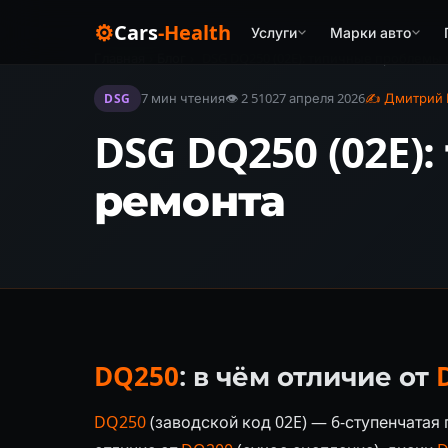
⚙
Cars
-Health
Услуги
Марки авто
Главная
›
Блог
›
DSG DQ250 (02E): типичные проблемы 
7 мин чтения
👁 2 510
27 апреля 2026
✍ Дмитрий К
DSG
DSG DQ250 (02E
ремонта
DQ250
: в чём отличие от
DQ250
(заводской код 02E) — 6-ступенчата