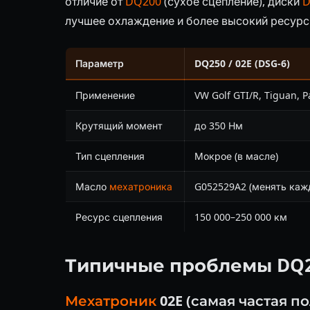
отличие от
DQ200
(сухое сцепление), диски
D
лучшее охлаждение и более высокий ресурс
Параметр
DQ250 / 02E (DSG-6)
Применение
VW Golf GTI/R, Tiguan, P
Крутящий момент
до 350 Нм
Тип сцепления
Мокрое (в масле)
Масло
мехатроника
G052529A2 (менять каж
Ресурс сцепления
150 000–250 000 км
Типичные проблемы DQ
Мехатроник
02E (самая частая п