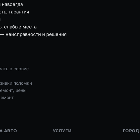
я навсегда
ть, гарантия
я
ь, слабые места
ee — неисправности и решения
хать в сервис
изнаки поломки
ремонт, цены
ремонт
А АВТО
УСЛУГИ
ГОРОД