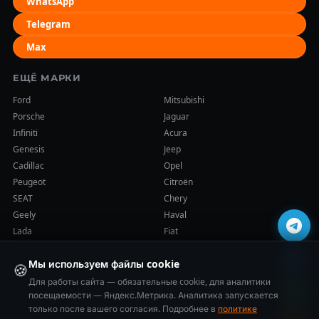
WhatsApp
Telegram
Max
ЕЩЁ МАРКИ
Ford
Mitsubishi
Porsche
Jaguar
Infiniti
Acura
Genesis
Jeep
Cadillac
Opel
Peugeot
Citroën
SEAT
Chery
Geely
Haval
Lada
Fiat
Мы используем файлы cookie
🍪
Для работы сайта — обязательные cookie, для аналитики
посещаемости — Яндекс.Метрика. Аналитика запускается
только после вашего согласия. Подробнее в
политике
© 2014–2026 Cars-Health (ООО «ВСЕ ПРО АКПП»). Все права