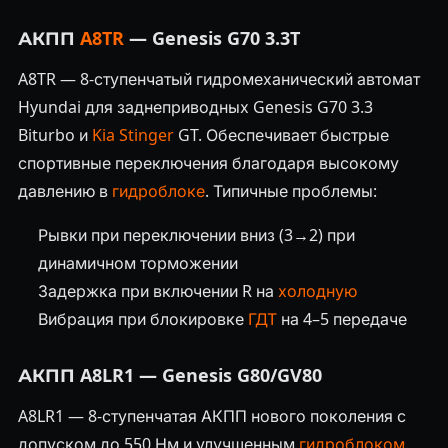
АКПП
A8TR
— Genesis G70 3.3T
A8TR — 8-ступенчатый гидромеханический автомат
Hyundai для заднеприводных Genesis G70 3.3
Biturbo и
Kia Stinger
GT. Обеспечивает быстрые
спортивные переключения благодаря высокому
давлению в
гидроблоке
. Типичные проблемы:
Рывки при переключении вниз (3→2) при
динамичном торможении
Задержка при включении R на
холодную
Вибрация при блокировке
ГДТ
на 4–5 передаче
АКПП A8LR1 — Genesis G80/GV80
A8LR1 — 8-ступенчатая АКПП нового поколения с
допуском до 550 Нм и улучшенным
гидроблоком
.