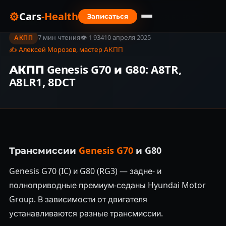
⚙
Cars
-Health
Записаться
Главная
›
Блог
›
АКПП Genesis G70 и G80: A8TR, A8LR1, 8DCT
7 мин чтения
👁 1 934
10 апреля 2025
АКПП
✍ Алексей Морозов, мастер АКПП
АКПП Genesis G70 и G80: A8TR,
A8LR1, 8DCT
Трансмиссии
Genesis G70
и G80
Genesis G70 (IC) и G80 (RG3) — задне- и
полноприводные премиум-седаны Hyundai Motor
Group. В зависимости от двигателя
устанавливаются разные трансмиссии.