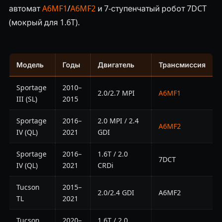
автомат
A6MF1
/
A6MF2
и 7-ступенчатый робот 7DCT
(мокрый для 1.6T).
Модель
Годы
Двигатель
Трансмиссия
Sportage
2010–
2.0/2.7 MPI
A6MF1
III (SL)
2015
Sportage
2016–
2.0 MPI / 2.4
A6MF2
IV (QL)
2021
GDI
Sportage
2016–
1.6T / 2.0
7DCT
IV (QL)
2021
CRDi
Tucson
2015–
2.0/2.4 GDI
A6MF2
TL
2021
Tucson
2020–
1.6T / 2.0