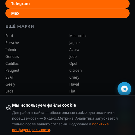
Telegram
Max
ЕЩЁ МАРКИ
Ford
Mitsubishi
Porsche
Jaguar
Infiniti
Acura
Genesis
Jeep
Cadillac
Opel
Peugeot
Citroën
SEAT
Chery
Geely
Haval
Lada
Fiat
Мы используем файлы cookie
🍪
Для работы сайта — обязательные cookie, для аналитики
посещаемости — Яндекс.Метрика. Аналитика запускается
только после вашего согласия. Подробнее в
политике
© 2014–2026 Cars-Health (ООО «ВСЕ ПРО АКПП»). Все права
конфиденциальности
.
защищены.