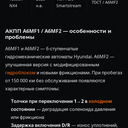
7DCT / A6MF2
NX4
н.в.
Smartstream
АКПП A6MF1 / A6MF2 — особенности и
проблемы
A6MF1 и A6MF2 — 6-ступенчатые
гидромеханические автоматы Hyundai. A6MF2 —
улучшенная версия с модифицированным
гидроблоком
и новыми фрикционами. При пробегах
от 150 000 км без обслуживания появляются
характерные симптомы:
Толчки при переключении 1→2 в
холодном
состоянии
— деградация соленоида давления
или фрикциона
Задержка включения D/R
— износ уплотнений,