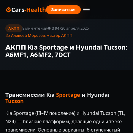
⚙
Cars
-Health
Записаться
Главная
›
Блог
›
АКПП Kia Sportage и Hyundai Tucson: A6MF1, A6MF2, 7DCT
8 мин чтения
👁 3 947
20 апреля 2025
АКПП
✍ Алексей Морозов, мастер АКПП
АКПП Kia Sportage и Hyundai Tucson:
A6MF1, A6MF2, 7DCT
Трансмиссии Kia
Sportage
и Hyundai
Tucson
Kia Sportage (III–IV поколение) и Hyundai Tucson (TL,
NX4) — близкие платформы, делящие одни и те же
трансмиссии. Основные варианты: 6-ступенчатый