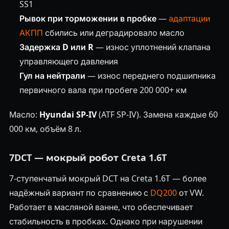
SS1
Рывок при торможении в пробке
—
адаптации
АКПП
сбились или деградировало масло
Задержка D или R
— износ уплотнений клапана
управляющего давления
Гул на нейтрали
— износ переднего подшипника
первичного вала при пробеге 200 000+ км
Масло:
Hyundai SP-IV
(ATF SP-IV). Замена каждые 60
000 км, объём 8 л.
7DCT — мокрый робот Creta 1.6T
7-ступенчатый мокрый DCT на Creta 1.6T — более
надёжный вариант по сравнению с
DQ200
от VW.
Работает в масляной ванне, что обеспечивает
стабильность в пробках. Однако при нарушении