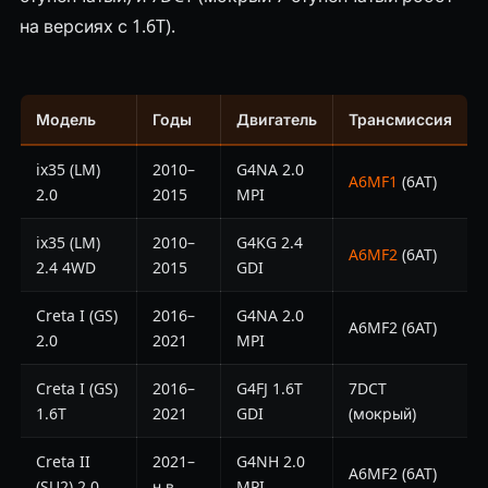
на версиях с 1.6T).
Модель
Годы
Двигатель
Трансмиссия
ix35 (LM)
2010–
G4NA 2.0
A6MF1
(6AT)
2.0
2015
MPI
ix35 (LM)
2010–
G4KG 2.4
A6MF2
(6AT)
2.4 4WD
2015
GDI
Creta I (GS)
2016–
G4NA 2.0
A6MF2 (6AT)
2.0
2021
MPI
Creta I (GS)
2016–
G4FJ 1.6T
7DCT
1.6T
2021
GDI
(мокрый)
Creta II
2021–
G4NH 2.0
A6MF2 (6AT)
(SU2) 2.0
н.в.
MPI