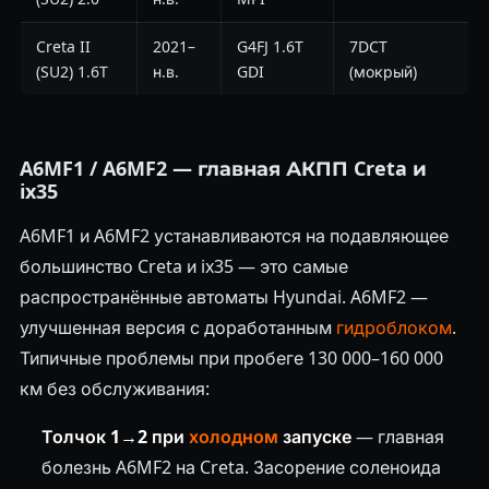
Creta II
2021–
G4FJ 1.6T
7DCT
(SU2) 1.6T
н.в.
GDI
(мокрый)
A6MF1 / A6MF2 — главная АКПП Creta и
ix35
A6MF1 и A6MF2 устанавливаются на подавляющее
большинство Creta и ix35 — это самые
распространённые автоматы Hyundai. A6MF2 —
улучшенная версия с доработанным
гидроблоком
.
Типичные проблемы при пробеге 130 000–160 000
км без обслуживания:
Толчок 1→2 при
холодном
запуске
— главная
болезнь A6MF2 на Creta. Засорение соленоида