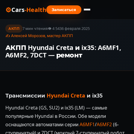
⚙
Cars
-Health
Записаться
Главная
›
Блог
›
АКПП Hyundai Creta и ix35: A6MF1, A6MF2, 7DCT — ремонт
7 мин чтения
👁 4 543
6 февраля 2025
АКПП
✍ Алексей Морозов, мастер АКПП
АКПП Hyundai Creta и ix35: A6MF1,
A6MF2, 7DCT — ремонт
Трансмиссии
Hyundai Creta
и ix35
Hyundai Creta (GS, SU2) и ix35 (LM) — самые
популярные Hyundai в России. Обе модели
оснащаются автоматами серии
A6MF1
/
A6MF2
(6-
ступенчатый) и 7DCT (мокрый 7-ступенчатый робот