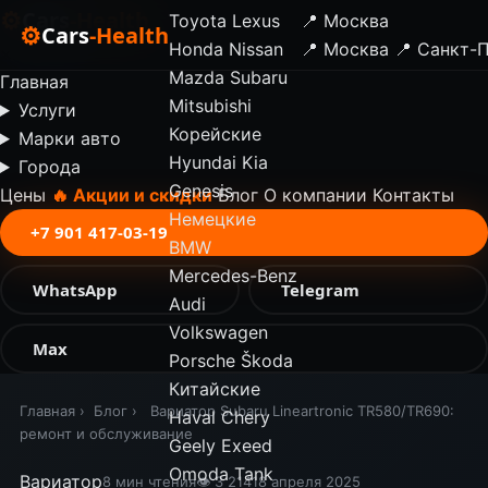
⚙
Cars
-Health
Toyota
Lexus
📍 Москва
⚙
Cars
-Health
Honda
Nissan
📍 Москва
📍 Санкт-
✕
Mazda
Subaru
Главная
Mitsubishi
Услуги
Корейские
Марки авто
Hyundai
Kia
Города
Genesis
Цены
🔥 Акции и скидки
Блог
О компании
Контакты
Немецкие
+7 901 417-03-19
BMW
Mercedes-Benz
WhatsApp
Telegram
Audi
Volkswagen
Max
Porsche
Škoda
Китайские
Главная
›
Блог
›
Вариатор Subaru Lineartronic TR580/TR690:
Haval
Chery
ремонт и обслуживание
Geely
Exeed
Omoda
Tank
Вариатор
8 мин чтения
👁 3 214
18 апреля 2025