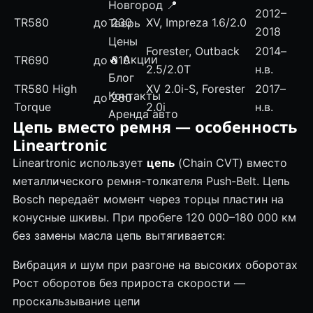
Новгород
📍
2012–
TR580
до 230
XV, Impreza 1.6/2.0
Тверь
2018
Цены
Forester, Outback
2014–
🔥 Акции
TR690
до 310
2.5/2.0T
н.в.
Блог
TR580 High
XV 2.0i-S, Forester
2017–
Контакты
до 260
Torque
2.0i
н.в.
Аренда авто
Цепь вместо ремня — особенность
Lineartronic
Lineartronic использует
цепь
(Chain CVT) вместо
металлического ремня-толкателя Push-Belt. Цепь
Bosch
передаёт момент через торцы пластин на
конусные шкивы. При пробеге 120 000–180 000 км
без замены масла цепь вытягивается:
Вибрация и шум при разгоне на высоких оборотах
Рост оборотов без прироста скорости —
проскальзывание цепи