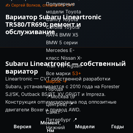
Популярные
✍ Сергей Волков, специалист CVT
модели
Toyota
Вариатор Subaru Lineartronic
Camry
Toyota
TR580/TR690: ремонт и
Corolla
Toyota
обслуживание
RAV4
BMW X5
BMW 5 серии
Mercedes E-
класс
Nissan X-
Subaru
Lineartronic
— собственный
Trail
VW Tiguan
вариатор
Все марки
53+
Lineartronic
— CVT собственной разработки
марок →
Subaru, устанавливается с 2010 года на Forester
Города
SJ/SK, Outback BS/BT, XV GP/GT и Impreza.
📍
Москва (9
Конструкция оптимизирована под оппозитные
центров)
📍
двигатели Boxer и привод AWD.
Санкт-
Петербург
📍
Момент,
Версия
Модели
Годы
Нижний
Нм