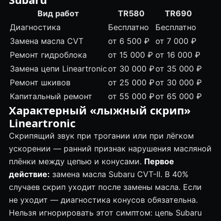
Вид работ
TR580
TR690
Диагностика
Бесплатно
Бесплатно
Замена масла CVT
от 6 500 ₽
от 7 000 ₽
Ремонт
гидроблока
от 15 000 ₽
от 16 000 ₽
Замена цепи Lineartronic
от 30 000 ₽
от 35 000 ₽
Ремонт шкивов
от 25 000 ₽
от 30 000 ₽
Капитальный ремонт
от 55 000 ₽
от 65 000 ₽
Характерный «лыжный скрип»
Lineartronic
Скрипящий звук при трогании или при лёгком
ускорении — ранний признак нарушения масляной
плёнки между цепью и конусами.
Первое
действие:
замена масла Subaru CVT-II. В 40%
случаев скрип уходит после замены масла. Если
не уходит — диагностика конусов обязательна.
Нельзя игнорировать этот симптом: цепь Subaru