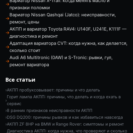
Вариатор Nissan X-Trail: когда менять масло и
→
признаки поломки
Вариатор Nissan Qashqai (Jatco): неисправности,
→
ремонт, цены
АКПП и вариатор Toyota RAV4: U140F, U241E, K111F —
→
диагностика и ремонт
Адаптация вариатора CVT: когда нужна, как делается,
→
сколько стоит
Audi A6 Multitronic (0AW) и S-Tronic: рывки, гул,
→
ремонт вариатора
Все статьи
›
АКПП пробуксовывает: причины и что делать
Горит лампа АКПП: причины, что делать и когда ехать в
›
сервис
›
8 ранних признаков неисправности АКПП
›
DSG DQ200: причины рывков и как избавиться навсегда
›
АКПП ZF 8HP на BMW и Range Rover: симптомы и ремонт
Диагностика АКПП: когда нужна, что проверяют и сколько