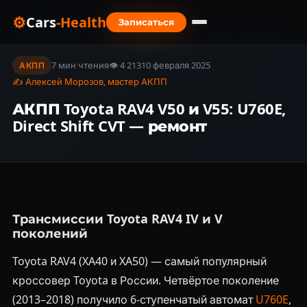
⚙
Cars
-Health
Записаться
Главная
›
Блог
›
АКПП Toyota RAV4 V50 и V55: U760E, Direct Shift CVT — ремонт
7 мин чтения
👁 4 213
10 февраля 2025
АКПП
✍ Алексей Морозов, мастер АКПП
АКПП Toyota RAV4 V50 и V55: U760E,
Direct Shift CVT — ремонт
Трансмиссии Toyota RAV4 IV и V
поколений
Toyota RAV4 (XA40 и XA50) — самый популярный
кроссовер Toyota в России. Четвёртое поколение
(2013–2018) получило 6-ступенчатый автомат
U760E
,