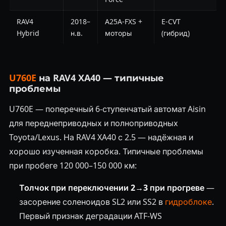
RAV4
2018–
A25A-FXS +
E-CVT
Hybrid
н.в.
моторы
(гибрид)
U760E
на RAV4 XA40 — типичные
проблемы
U760E — поперечный 6-ступенчатый автомат Aisin
для переднеприводных и полноприводных
Toyota/Lexus. На RAV4 XA40 с 2.5 — надёжная и
хорошо изученная коробка. Типичные проблемы
при пробеге 120 000–150 000 км:
Толчок при переключении 2→3 при прогреве
—
засорение соленоидов SL2 или SS2 в
гидроблоке
.
Первый признак деградации ATF-WS