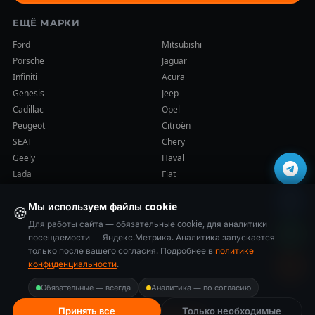
ЕЩЁ МАРКИ
Ford
Mitsubishi
Porsche
Jaguar
Infiniti
Acura
Genesis
Jeep
Cadillac
Opel
Peugeot
Citroën
SEAT
Chery
Geely
Haval
Lada
Fiat
Мы используем файлы cookie
🍪
Для работы сайта — обязательные cookie, для аналитики
посещаемости — Яндекс.Метрика. Аналитика запускается
только после вашего согласия. Подробнее в
политике
© 2014–2026 Cars-Health (ООО «ВСЕ ПРО АКПП»). Все права
конфиденциальности
.
защищены.
Политика конфиденциальности
·
Карта сайта
Обязательные — всегда
Аналитика — по согласию
Принять все
Только необходимые