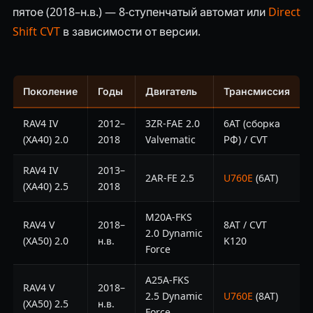
пятое (2018–н.в.) — 8-ступенчатый автомат или
Direct
Shift CVT
в зависимости от версии.
Поколение
Годы
Двигатель
Трансмиссия
RAV4 IV
2012–
3ZR-FAE 2.0
6AT (сборка
(XA40) 2.0
2018
Valvematic
РФ) / CVT
RAV4 IV
2013–
2AR-FE 2.5
U760E
(6AT)
(XA40) 2.5
2018
M20A-FKS
RAV4 V
2018–
8AT / CVT
2.0 Dynamic
(XA50) 2.0
н.в.
K120
Force
A25A-FKS
RAV4 V
2018–
2.5 Dynamic
U760E
(8AT)
(XA50) 2.5
н.в.
Force