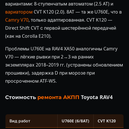
вариантами: 8-ступенчатым автоматом (2.5 AT) и
вариатором
CVT K120 (2.0). 8AT — та же U760E, что в
Camry V70
, только адаптированная. CVT K120 —
Direct Shift CVT с первой шестерённой передачей
(как на Corolla E210).
Проблемы U760E на RAV4 XA50 аналогичны Camry
V70 — лёгкие рывки при 2→3 на ранних
экземплярах 2018–2019 гг. (устранены обновлением
прошивки), задержка D при морозе при
просроченном ATF-WS.
Стоимость
ремонта АКПП
Toyota RAV4
Вид работ
U760E (6/8AT)
CVT K120