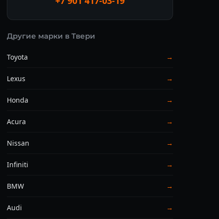
+7 901 417-03-19
Другие марки в Твери
Toyota
→
Lexus
→
Honda
→
Acura
→
Nissan
→
Infiniti
→
BMW
→
Audi
→