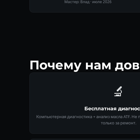
Мастер: Влад ·
июле 2026
Почему нам дов
🔬
Бесплатная диагно
Компьютерная диагностика + анализ масла ATF. Не
только за ремонт.