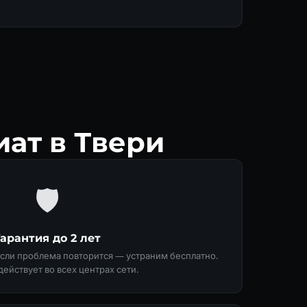
ат в Твери
🛡
Гарантия до 2 лет
Если проблема повторится — устраним бесплатно.
действует во всех центрах сети.