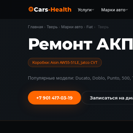
⚙
Cars
-Health
Услуги
Марки авто
Главная
›
Тверь
›
Марки авто
›
Fiat
›
Тверь
Ремонт АКП
Коробки: Aisin AW55-51LE, Jatco CVT
Популярные модели: Ducato, Doblo, Punto, 500, 
+7 901 417-03-19
Записаться на ди