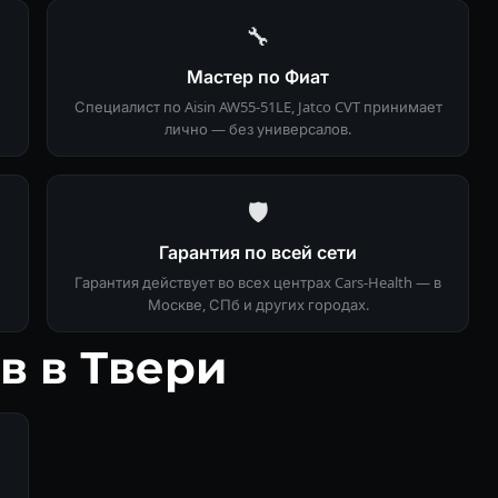
🔧
Мастер по Фиат
Специалист по Aisin AW55-51LE, Jatco CVT принимает
лично — без универсалов.
🛡
Гарантия по всей сети
Гарантия действует во всех центрах Cars-Health — в
Москве, СПб и других городах.
в в Твери