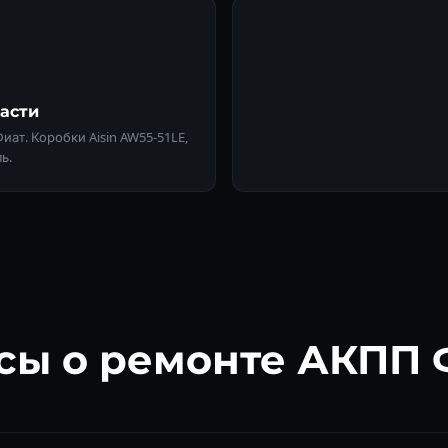
асти
т. Коробки Aisin AW55-51LE,
ь.
сы о ремонте АКПП 