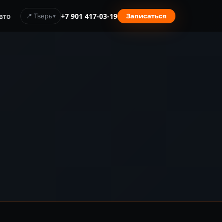
вто
📍 Тверь
+7 901 417-03-19
Записаться