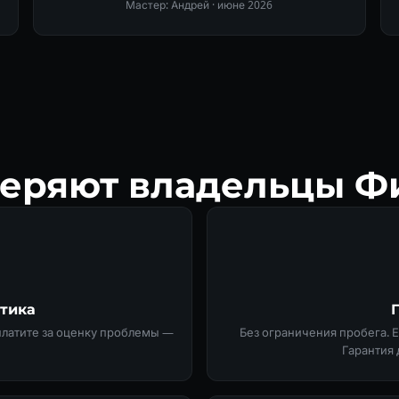
Мастер: Андрей ·
июне 2026
еряют владельцы Фи
стика
 платите за оценку проблемы —
Без ограничения пробега. 
Гарантия 