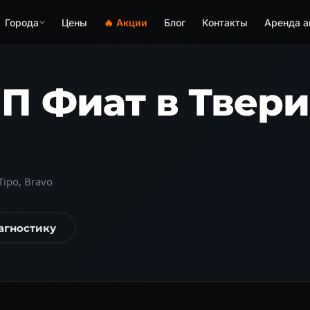
Города
Цены
🔥 Акции
Блог
Контакты
Аренда а
П Фиат в Твери
Tipo, Bravo
агностику