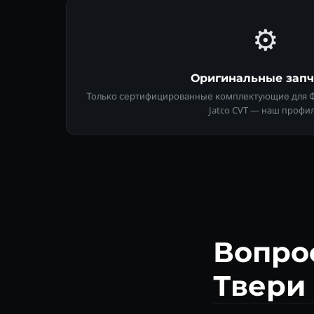
⚙️
Оригинальные запч
Только сертифицированные комплектующие для Фиа
Jatco CVT — наш профил
Вопро
Твери