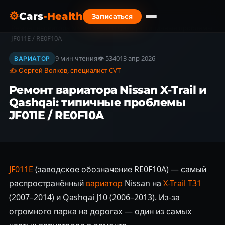
⚙
Cars
-Health
Записаться
Главная
›
Блог
›
Ремонт вариатора Nissan X-Trail и Qashqai: типичные проблемы
JF011E / RE0F10A
9 мин чтения
👁 5340
13 апр 2026
ВАРИАТОР
✍ Сергей Волков, специалист CVT
Ремонт вариатора Nissan X-Trail и
Qashqai: типичные проблемы
JF011E / RE0F10A
JF011E
(заводское обозначение RE0F10A) — самый
распространённый
вариатор
Nissan на
X-Trail T31
(2007–2014) и Qashqai J10 (2006–2013). Из-за
огромного парка на дорогах — один из самых