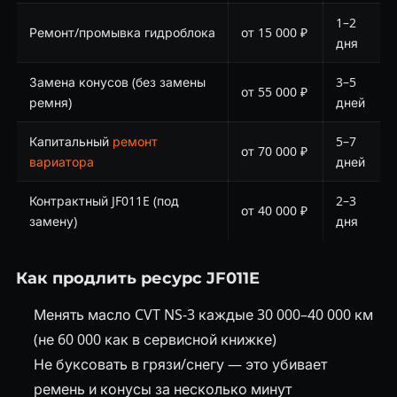
1–2
Ремонт/промывка гидроблока
от 15 000 ₽
дня
Замена конусов (без замены
3–5
от 55 000 ₽
ремня)
дней
Капитальный
ремонт
5–7
от 70 000 ₽
вариатора
дней
Контрактный JF011E (под
2–3
от 40 000 ₽
замену)
дня
Как продлить ресурс JF011E
Менять масло CVT NS-3 каждые 30 000–40 000 км
(не 60 000 как в сервисной книжке)
Не буксовать в грязи/снегу — это убивает
ремень и конусы за несколько минут