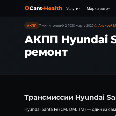
⚙
Cars
-Health
Услуги
Марки авто
Главная
›
Блог
›
АКПП Hyundai Santa Fe: A6MF2, A8LF3,
7 мин чтения
👁 2 763
8 марта 2025
✍ Алексей М
АКПП
АКПП Hyundai S
ремонт
Трансмиссии Hyundai Sa
Hyundai Santa Fe (CM, DM, TM) — один из с