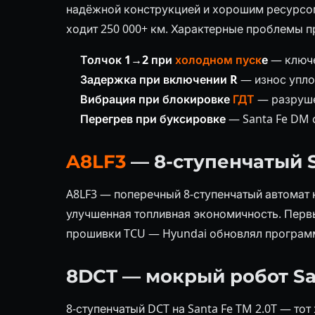
надёжной конструкцией и хорошим ресурсом.
ходит 250 000+ км. Характерные проблемы пр
Толчок 1→2 при
холодном пуск
е
— ключе
Задержка при включении R
— износ упло
Вибрация при блокировке
ГДТ
— разруше
Перегрев при буксировке
— Santa Fe DM 
A8LF3
— 8-ступенчатый S
A8LF3 — поперечный 8-ступенчатый автомат 
улучшенная топливная экономичность. Перв
прошивки TCU — Hyundai обновлял програм
8DCT — мокрый робот Sa
8-ступенчатый DCT на Santa Fe TM 2.0T — тот 