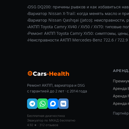
›
DSG DQ200: причины рывков и как избавиться нав
›
Вариатор Nissan X-Trail: когда менять масло и пр
›
Вариатор Nissan Qashqai (Jatco): неисправности, 
›
АКПП Toyota Camry XV40 / XV50 / XV70: типовые п
›
Ремонт АКПП Toyota Camry XV50: симптомы, цены,
›
Неисправности АКПП Mercedes-Benz 722.6 / 722.9 
АРЕНД
⚙
Cars
-Health
Премиум
Ремонт АКПП, вариатора и DSG
Аренда 
с гарантией до 2 лет · с 2014 года
Аренда 
Аренда я
Партнёр:
Бесплатная диагностика
Эвакуатор по МКАД бесплатно
4.92 ★ · 312 отзывов