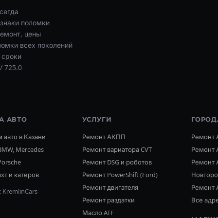
сегда
изнаки поломки
ремонт, цены
оломки всех поколений
 сроки
/ 725.0
А АВТО
УСЛУГИ
ГОРОД
 авто в Казани
Ремонт АКПП
Ремонт 
BMW, Mercedes
Ремонт вариатора CVT
Ремонт 
Porsche
Ремонт DSG и роботов
Ремонт 
хт и катеров
Ремонт PowerShift (Ford)
Новгор
Ремонт двигателя
Ремонт 
 KremlinCars
Ремонт раздатки
Все адр
Масло ATF