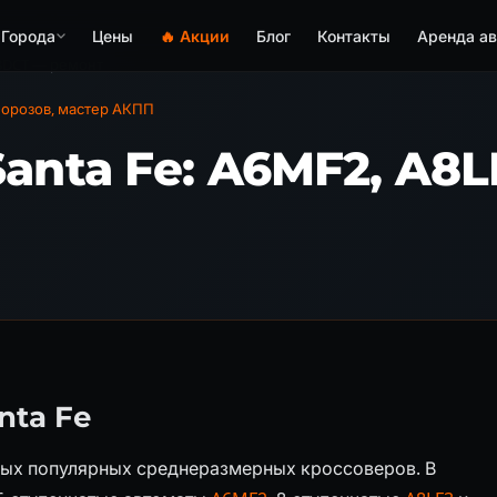
Города
Цены
🔥 Акции
Блог
Контакты
Аренда ав
 8DCT — ремонт
орозов, мастер АКПП
anta Fe: A6MF2, A8L
nta Fe
амых популярных среднеразмерных кроссоверов. В