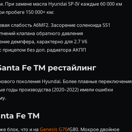
 При замене масла Hyundai SP-IV каждые 60 000 км
и пробеге 150 000+ км:
вая слабость A6MF2. Засорение соленоида SS1
тнений клапана обратного давления
ние демпфера, характерно для 2.7 V6
с прицепом без доп. радиатора АКПП
anta Fe TM рестайлинг
нового поколения Hyundai. Более плавные переключения
ые годы производства (2020–2022) имели ошибки
му.
nta Fe TM
же блок, что и на
Genesis G70
/G80. Мокрое двойное