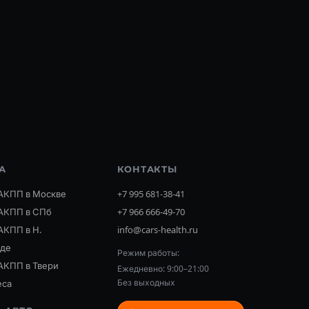
А
КОНТАКТЫ
АКПП в Москве
+7 995 681-38-41
АКПП в СПб
+7 966 666-49-70
АКПП в Н.
info@cars-health.ru
оде
Режим работы:
АКПП в Твери
Ежедневно: 9:00–21:00
Без выходных
еса