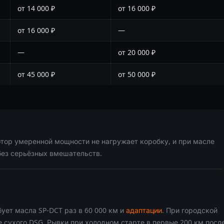
от 14 000 ₽
от 16 000 ₽
от 16 000 ₽
—
—
от 20 000 ₽
от 45 000 ₽
от 50 000 ₽
отор умеренной мощности не нагружает коробку, и при масле
 без серьёзных вмешательств.
бует масла SP-DCT раз в 60 000 км и
адаптации
. При городской
е сухого DSG. Рывки при холодном старте в первые 200 км посл