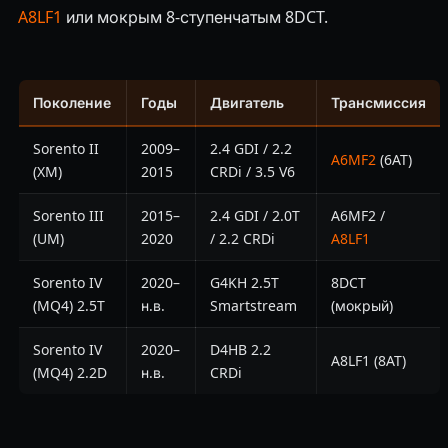
A8LF1
или мокрым 8-ступенчатым 8DCT.
Поколение
Годы
Двигатель
Трансмиссия
Sorento II
2009–
2.4 GDI / 2.2
A6MF2
(6AT)
(XM)
2015
CRDi / 3.5 V6
Sorento III
2015–
2.4 GDI / 2.0T
A6MF2 /
(UM)
2020
/ 2.2 CRDi
A8LF1
Sorento IV
2020–
G4KH 2.5T
8DCT
(MQ4) 2.5T
н.в.
Smartstream
(мокрый)
Sorento IV
2020–
D4HB 2.2
A8LF1 (8AT)
(MQ4) 2.2D
н.в.
CRDi