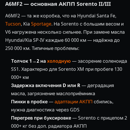
A6MF2 — основная АКПП Sorento II/III
A6MF2 — та же коробка, что на Hyundai Santa Fe,
Tucson
, Kia
Sportage
. На Sorento с большим весом и
V6 нагружена несколько сильнее. При замене масла
Hyundai/Kia SP-IV каждые 60 000 км — надёжна до
250 000 км. Типичные проблемы:
Толчок 1→2 на
холодную
— засорение соленоида
SS1. Характерно для Sorento XM при пробеге 130
000+ км
Задержка включения D или R
— деградация
масла, загрязнение маслоприёмника
Пинки в пробке
—
адаптации АКПП
сбились,
нужна диагностика через GDS
Перегрев при буксировке
— Sorento с прицепом 2
000+ кг без доп. радиатора АКПП