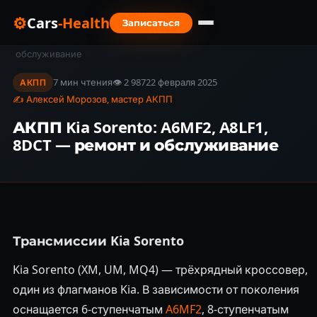
⚙
Cars
-Health
Записаться
Главная
›
Блог
›
АКПП Kia Sorento: A6MF2, A8LF1, 8DCT — ремонт и
обслуживание
7 мин чтения
👁 2 987
22 февраля 2025
АКПП
✍ Алексей Морозов, мастер АКПП
АКПП Kia Sorento: A6MF2, A8LF1,
8DCT — ремонт и обслуживание
Трансмиссии Kia Sorento
Kia Sorento (XM, UM, MQ4) — трёхрядный кроссовер,
один из флагманов Kia. В зависимости от поколения
оснащается 6-ступенчатым
A6MF2
, 8-ступенчатым