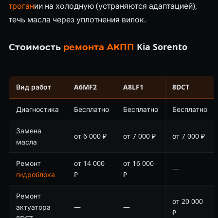
троган
ии на холодную (устраняются адаптацией),
течь масла через уплотнения вилок.
Стоимость
ремонта АКПП
Kia Sorento
Вид работ
A6MF2
A8LF1
8DCT
Диагностика
Бесплатно
Бесплатно
Бесплатно
Замена
от 6 000 ₽
от 7 000 ₽
от 7 000 ₽
масла
Ремонт
от 14 000
от 16 000
—
гидроблока
₽
₽
Ремонт
от 20 000
актуатора
—
—
₽